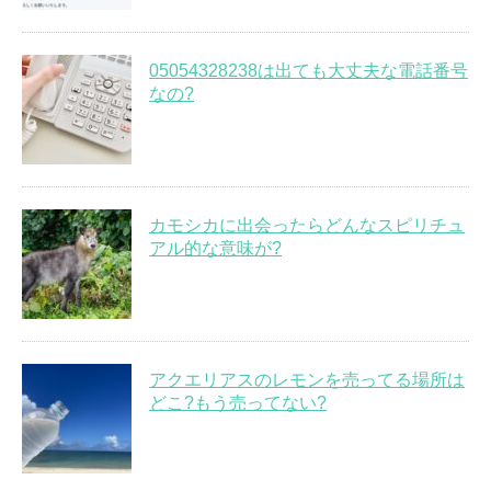
05054328238は出ても大丈夫な電話番号
なの?
カモシカに出会ったらどんなスピリチュ
アル的な意味が?
アクエリアスのレモンを売ってる場所は
どこ?もう売ってない?