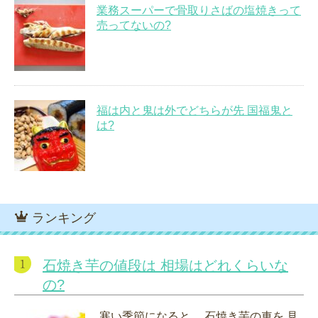
業務スーパーで骨取りさばの塩焼きって
売ってないの?
福は内と鬼は外でどちらが先 国福鬼と
は?
ランキング
石焼き芋の値段は 相場はどれくらいな
の?
寒い季節になると 石焼き芋の車を 見