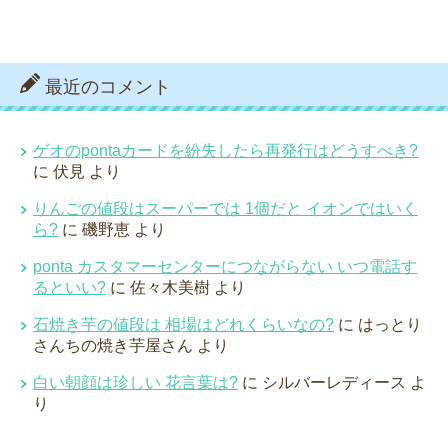
最近のコメント
ゲオのpontaカードを紛失したら再発行はどうすべき?
に
伏見
より
りんごの値段はスーパーでは 1個だと イオンではいく
ら?
に
磯野恵
より
ponta カスタマーセンターにつながらない いつ電話す
るといい?
に
佐々木美樹
より
石焼き芋の値段は 相場はどれくらいなの?
に
はっとり
さんちの焼き芋屋さん
より
白い朝顔は珍しい 花言葉は?
に
シルバーレディース
よ
り