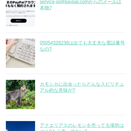
service-jp@paypal.comからのメールは
本物?
05054328238は出ても大丈夫な電話番号
なの?
カモシカに出会ったらどんなスピリチュ
アル的な意味が?
アクエリアスのレモンを売ってる場所は