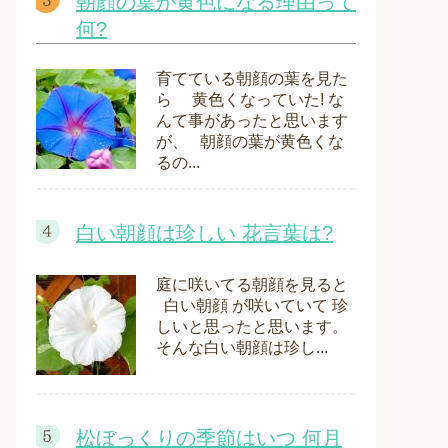
朝顔の葉が黄色になる理由って
何?
育てている朝顔の葉を見た
ら 黄色くなっていた! な
んて事があったと思います
が、 朝顔の葉が黄色くな
るの...
白い朝顔は珍しい 花言葉は?
庭に咲いてる朝顔を見ると
白い朝顔 が咲いていて 珍
しいと思ったと思います。
そんな白い朝顔は珍し...
松ぼっくりの季節はいつ 何月