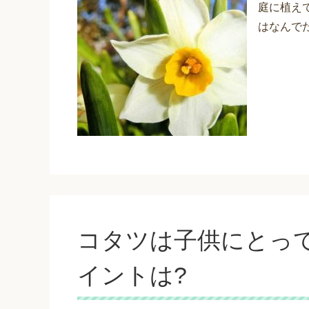
庭に植え
はなんでだ
コタツは子供にとって
イントは?