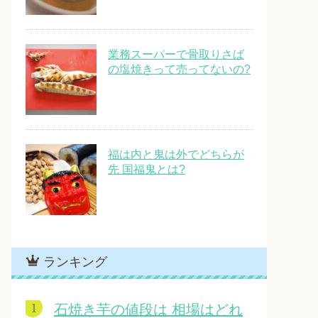
業務スーパーで骨取りさば
の塩焼きって売ってないの?
福は内と鬼は外でどちらが
先 国福鬼とは?
ランキング
石焼き芋の値段は 相場はどれ