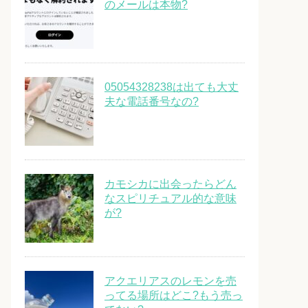
のメールは本物?
05054328238は出ても大丈
夫な電話番号なの?
カモシカに出会ったらどん
なスピリチュアル的な意味
が?
アクエリアスのレモンを売
ってる場所はどこ?もう売っ