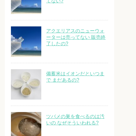
てない?
アクエリアスのニューウォ
ーターは売ってない 販売終
了したの?
備蓄米はイオンだといつま
で まだあるの?
ツバメの巣を食べるのは汚
いの なぜそういわれる?