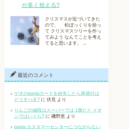
が多く拾える?
クリスマスが近づいてきた
ので、 松ぼっくりを拾っ
て クリスマスツリーを作っ
てみよう なんてことを考え
てると思います。 ...
最近のコメント
ゲオのpontaカードを紛失したら再発行は
どうすべき?
に
伏見
より
りんごの値段はスーパーでは 1個だと イオ
ンではいくら?
に
磯野恵
より
ponta カスタマーセンターにつながらない