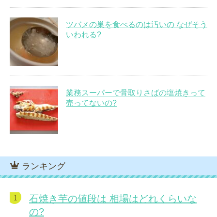
ツバメの巣を食べるのは汚いの なぜそう
いわれる?
業務スーパーで骨取りさばの塩焼きって
売ってないの?
ランキング
石焼き芋の値段は 相場はどれくらいな
の?