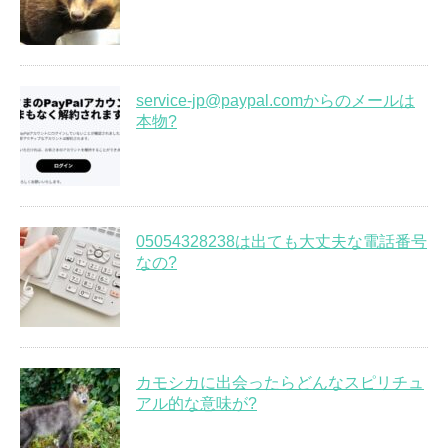
service-jp@paypal.comからのメールは
本物?
05054328238は出ても大丈夫な電話番号
なの?
カモシカに出会ったらどんなスピリチュ
アル的な意味が?