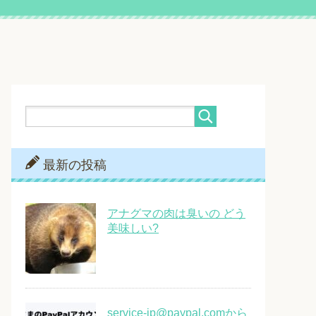
最新の投稿
アナグマの肉は臭いの どう
美味しい?
service-jp@paypal.comから