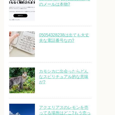
のメールは本物?
05054328238は出ても大丈
夫な電話番号なの?
カモシカに出会ったらどん
なスピリチュアル的な意味
が?
アクエリアスのレモンを売
ってる場所はどこ?もう売っ