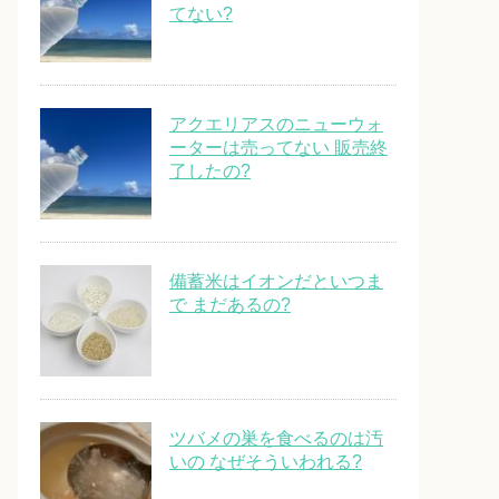
てない?
アクエリアスのニューウォ
ーターは売ってない 販売終
了したの?
備蓄米はイオンだといつま
で まだあるの?
ツバメの巣を食べるのは汚
いの なぜそういわれる?