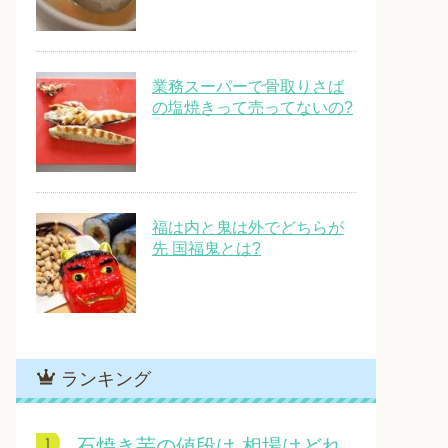
業務スーパーで骨取りさば
の塩焼きって売ってないの?
福は内と鬼は外でどちらが
先 国福鬼とは?
ランキング
石焼き芋の値段は 相場はどれ