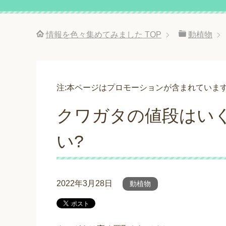
情報を色々集めてみました
TOP
動植物
注:本ページはプロモーションが含まれていま
クワガタの値段はい
い?
2022年3月28日
動植物