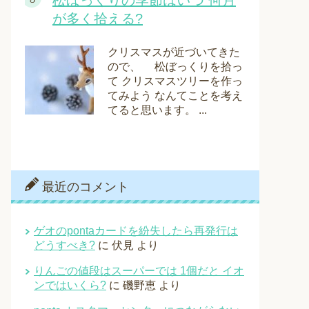
松ぼっくりの季節はいつ 何月
が多く拾える?
クリスマスが近づいてきた
ので、 松ぼっくりを拾っ
て クリスマスツリーを作っ
てみよう なんてことを考え
てると思います。 ...
最近のコメント
ゲオのpontaカードを紛失したら再発行は
どうすべき?
に
伏見
より
りんごの値段はスーパーでは 1個だと イオ
ンではいくら?
に
磯野恵
より