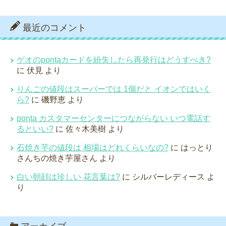
最近のコメント
ゲオのpontaカードを紛失したら再発行はどうすべき?
に
伏見
より
りんごの値段はスーパーでは 1個だと イオンではいく
ら?
に
磯野恵
より
ponta カスタマーセンターにつながらない いつ電話す
るといい?
に
佐々木美樹
より
石焼き芋の値段は 相場はどれくらいなの?
に
はっとり
さんちの焼き芋屋さん
より
白い朝顔は珍しい 花言葉は?
に
シルバーレディース
よ
り