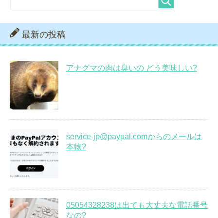
最新の投稿
アナグマの肉は臭いの どう美味しい?
service-jp@paypal.comからのメールは
本物?
05054328238は出ても大丈夫な電話番号
なの?