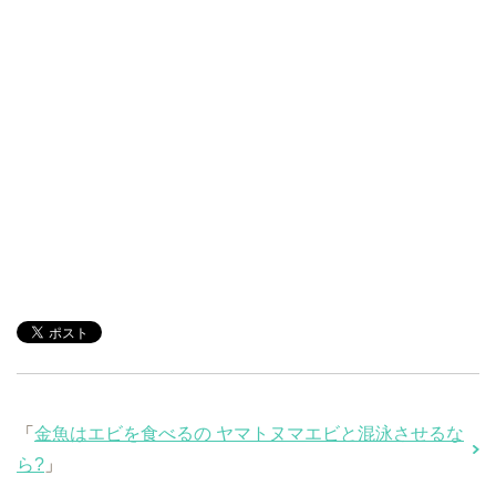
「
金魚はエビを食べるの ヤマトヌマエビと混泳させるな
ら?
」