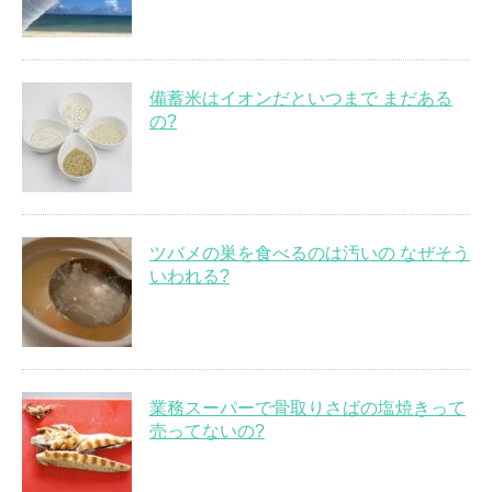
備蓄米はイオンだといつまで まだある
の?
ツバメの巣を食べるのは汚いの なぜそう
いわれる?
業務スーパーで骨取りさばの塩焼きって
売ってないの?