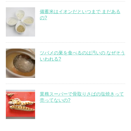
備蓄米はイオンだといつまで まだある
の?
ツバメの巣を食べるのは汚いの なぜそう
いわれる?
業務スーパーで骨取りさばの塩焼きって
売ってないの?