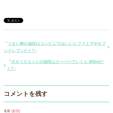
「
うまい棒の値段はコンビニではいくら ファミマやセブ
ンイレブンだと?
」
「
ポカリスエットの値段はスーパーでいくら 900mlだ
と?
」
コメントを残す
名前
(必須)