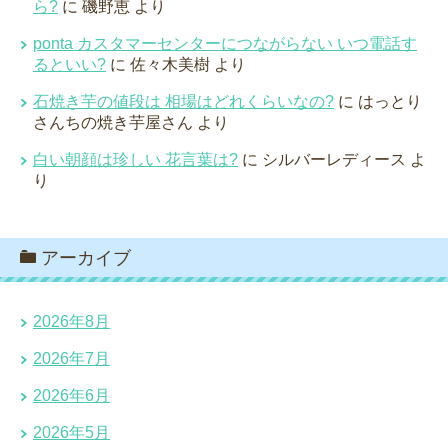
ら?
に
磯野恵
より
ponta カスタマーセンターにつながらない いつ電話す
るといい?
に
佐々木美樹
より
石焼き芋の値段は 相場はどれくらいなの?
に
はっとり
さんちの焼き芋屋さん
より
白い朝顔は珍しい 花言葉は?
に
シルバーレディース
よ
り
アーカイブ
2026年8月
2026年7月
2026年6月
2026年5月