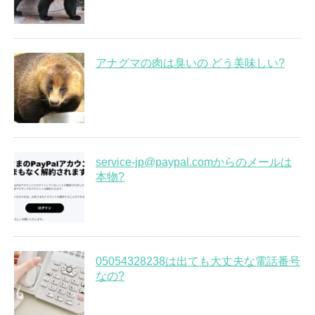
アナグマの肉は臭いの どう美味しい?
service-jp@paypal.comからのメールは
本物?
05054328238は出ても大丈夫な電話番号
なの?