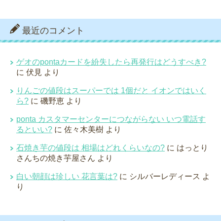
最近のコメント
ゲオのpontaカードを紛失したら再発行はどうすべき?
に
伏見
より
りんごの値段はスーパーでは 1個だと イオンではいく
ら?
に
磯野恵
より
ponta カスタマーセンターにつながらない いつ電話す
るといい?
に
佐々木美樹
より
石焼き芋の値段は 相場はどれくらいなの?
に
はっとり
さんちの焼き芋屋さん
より
白い朝顔は珍しい 花言葉は?
に
シルバーレディース
よ
り