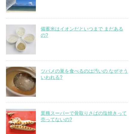
備蓄米はイオンだといつまで まだある
の?
ツバメの巣を食べるのは汚いの なぜそう
いわれる?
業務スーパーで骨取りさばの塩焼きって
売ってないの?