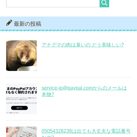
最新の投稿
アナグマの肉は臭いの どう美味しい?
service-jp@paypal.comからのメールは
本物?
05054328238は出ても大丈夫な電話番号