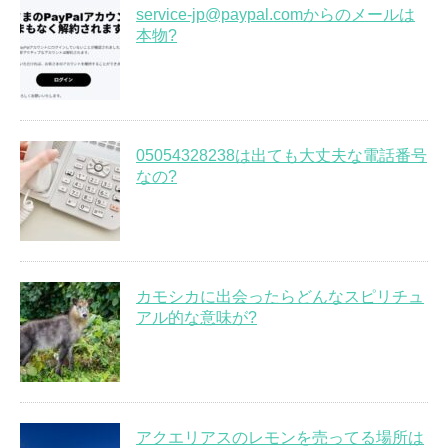
service-jp@paypal.comからのメールは
本物?
05054328238は出ても大丈夫な電話番号
なの?
カモシカに出会ったらどんなスピリチュ
アル的な意味が?
アクエリアスのレモンを売ってる場所は