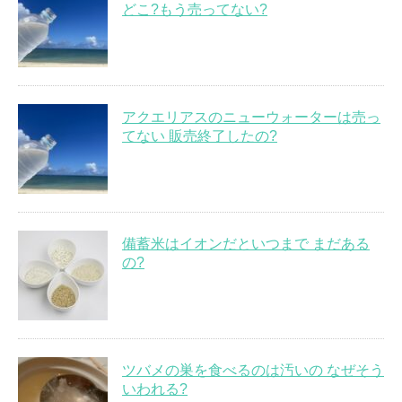
どこ?もう売ってない?
アクエリアスのニューウォーターは売っ
てない 販売終了したの?
備蓄米はイオンだといつまで まだある
の?
ツバメの巣を食べるのは汚いの なぜそう
いわれる?